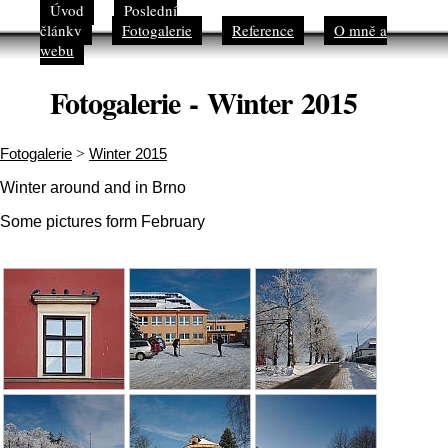
Úvod
Poslední
články
Fotogalerie
Reference
O mně a
webu
Fotogalerie - Winter 2015
Fotogalerie
>
Winter 2015
Winter around and in Brno
Some pictures form February