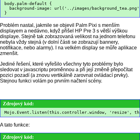
body.palm-default {
  background-image: url('../images/background_tea.png'
}
Problém nastal, jakmile se objevil Palm Pixi s menším
displayem a nedávno, když přišel HP Pre 3 s větší výškou
displaye. Stejně tak zobrazovaná velikost na jednom telefonu
nebyla vždy stejná (v dolní části se zobrazují bannery,
notifikace, nebo alarmy). I na velkém display se můře aplikace
zmenšit.
Jediné řešení, které vyřešilo všechny tyto problémy bylo
sledovat v javascriptu proměnnou
a při její změně přepočítat
pozici pozadí (a znovu vertikálně zarovnat ovládací prvky).
Stejnou funkci volám po prvním načtení scény.
Zdrojový kód:
Mojo.Event.listen(this.controller.window, 'resize', th
A tato funkce:
Zdrojový kód: