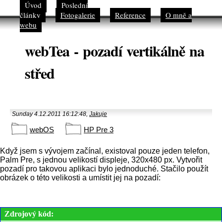
Úvod
Poslední
články
Fotogalerie
Reference
O mně a
webu
webTea - pozadí vertikálně na
střed
Sunday 4.12.2011 16:12:48,
Jakuje
webOS
HP Pre 3
Když jsem s vývojem začínal, existoval pouze jeden telefon,
Palm Pre, s jednou velikostí displeje, 320x480 px. Vytvořit
pozadí pro takovou aplikaci bylo jednoduché. Stačilo použít
obrázek o této velikosti a umístit jej na pozadí:
Zdrojový kód: