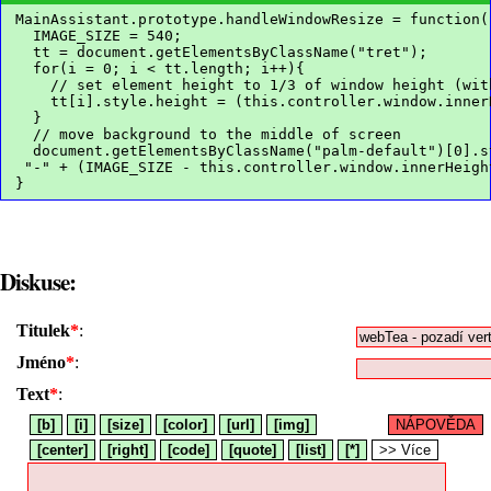
MainAssistant.prototype.handleWindowResize = function(
  IMAGE_SIZE = 540;
  tt = document.getElementsByClassName("tret");
  for(i = 0; i < tt.length; i++){
    // set element height to 1/3 of window height (wit
    tt[i].style.height = (this.controller.window.inner
  }
  // move background to the middle of screen
  document.getElementsByClassName("palm-default")[0].s
 "-" + (IMAGE_SIZE - this.controller.window.innerHeigh
}
Diskuse:
Titulek
*
:
Jméno
*
:
Text
*
:
[b]
[i]
[size]
[color]
[url]
[img]
NÁPOVĚDA
[center]
[right]
[code]
[quote]
[list]
[*]
>> Více