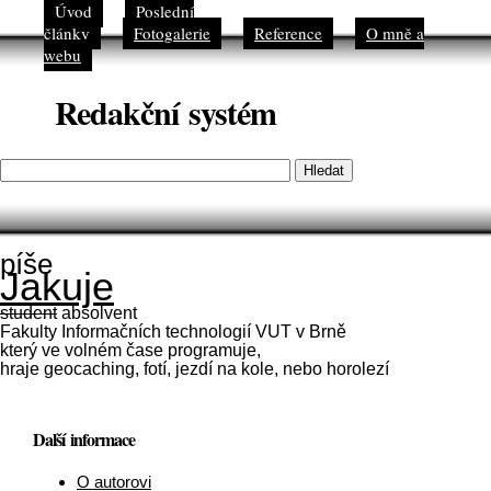
Úvod
Poslední
články
Fotogalerie
Reference
O mně a
webu
Redakční systém
Hledat
píše
Jakuje
student
absolvent
Fakulty Informačních technologií VUT v Brně
který ve volném čase programuje,
hraje geocaching, fotí, jezdí na kole, nebo horolezí
Další informace
O autorovi