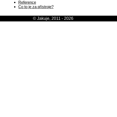
Reference
Co to je za přístroje?
© Jakuje, 2011 - 2026
[login]