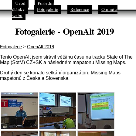
Úvod
Poslední
články
Fotogalerie
Reference
O mně a
webu
Fotogalerie - OpenAlt 2019
Fotogalerie
>
OpenAlt 2019
Tento OpenAlt jsem strávil většinu času na tracku State of The
Map (SotM) CZ+SK a následném mapatonu Missing Maps.
Druhý den se konalo setkání organizátoru Missing Maps
mapatonů z Česka a Slovenska.