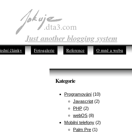
Just another blogging system
lední články
Fotogalerie
Reference
O mně a webu
Kategorie
Programování
(10)
Javascript
(2)
PHP
(2)
webOS
(8)
Mobilní telefony
(2)
Palm Pre
(1)