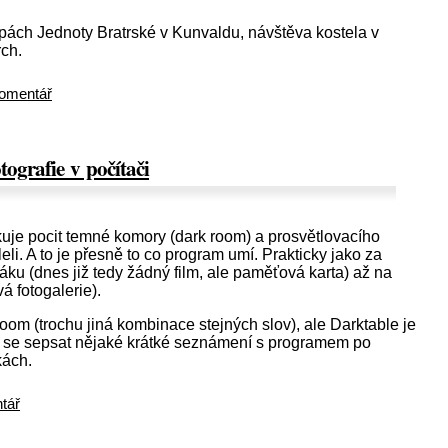
opách Jednoty Bratrské v Kunvaldu, návštěva kostela v
ch.
omentář
tografie v počítači
je pocit temné komory (dark room) a prosvětlovacího
šleli. A to je přesně to co program umí. Prakticky jako za
ťáku (dnes již tedy žádný film, ale paměťová karta) až na
vá fotogalerie).
om (trochu jiná kombinace stejných slov), ale Darktable je
 se sepsat nějaké krátké seznámení s programem po
kách.
tář