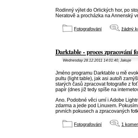
Rodinný výlet do Orlických hor, po st
Neratově a procházka na Annenský vr
Fotografování
žádný k
Darktable - proces zpracování fo
Wednesday 28.12.2011 14:01:40, Jakuje
Jméno programu Darktable u mě evoku
pultu (light table), jak asi autoři zamý
starých časů zpracovat fotografie z fo
papír (dnes již tedy spíše na interneto
Ano. Podobné věci umí i Adobe Lightro
zdarma a jede pod Linuxem. Pokusím
prvních pokusech a zpracovaných fot
Fotografování
1 komen