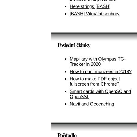
Here strings [BASH]
[BASH] Vitruální soubory
Poslední články
Mapillary with Olympus TG-
Tracker in 2020
How to print munzees in 2018?
How to make PDF object
fullscreen from Chrome?
Smart cards with OpenSC and
OpenSSL
Navit and Geocaching
Počítadlo