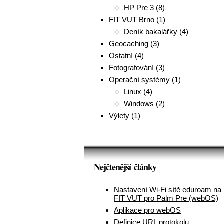
HP Pre 3
(8)
FIT VUT Brno
(1)
Deník bakalářky
(4)
Geocaching
(3)
Ostatní
(4)
Fotografování
(3)
Operační systémy
(1)
Linux
(4)
Windows
(2)
Výlety
(1)
Nejčtenější články
Nastavení Wi-Fi sítě eduroam na
FIT VUT pro Palm Pre (webOS)
Aplikace pro webOS
Definice URL protokolu