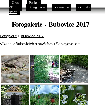
Úvod
Poslední
články
Fotogalerie
Reference
O mně a
webu
Fotogalerie - Bubovice 2017
Fotogalerie
>
Bubovice 2017
Víkend v Bubovicích s návštěvou Solvayova lomu