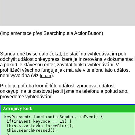
(Implementace přes SearchInput a ActionButton)
Standardně by se dalo čekat, že stačí na vyhledávacím poli
odchytit událost onkeypress, která je inzerována v dokumentaci
a pokud je klávesou enter, zavolat funkci vyhledávání. V
prohlížeči všechno funguje jak má, ale v telefonu tato událost
není vyvolána (viz
fórum
).
Proto je potřeba kromě této události zpracovat odálost
onkeyup, na té otestovat jestli jsme na telefonu a pokud ano,
provedeme vyhledávání:
Zdrojový kód:
keyPressed: function(inSender, inEvent) {
 if(inEvent.keyCode == 13) {
 this.$.zastavka.forceBlur();
 this.searchPressed();
 }