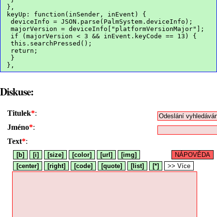
},
keyUp: function(inSender, inEvent) {
 deviceInfo = JSON.parse(PalmSystem.deviceInfo);
 majorVersion = deviceInfo["platformVersionMajor"];
 if (majorVersion < 3 && inEvent.keyCode == 13) {
 this.searchPressed();
 return;
 }
},
Diskuse:
Titulek
*
:
Jméno
*
:
Text
*
:
[b]
[i]
[size]
[color]
[url]
[img]
NÁPOVĚDA
[center]
[right]
[code]
[quote]
[list]
[*]
>> Více