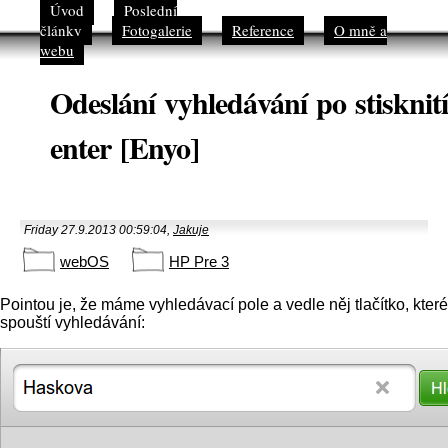
Úvod
Poslední
články
Fotogalerie
Reference
O mně a
webu
Odeslání vyhledávání po stisknití
enter [Enyo]
Friday 27.9.2013 00:59:04,
Jakuje
webOS
HP Pre 3
Pointou je, že máme vyhledávací pole a vedle něj tlačítko, které
spouští vyhledávání: