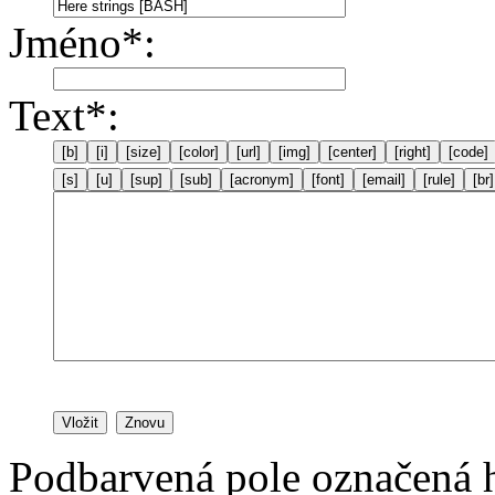
Jméno
*
:
Text
*
:
[b]
[i]
[size]
[color]
[url]
[img]
[center]
[right]
[code]
[s]
[u]
[sup]
[sub]
[acronym]
[font]
[email]
[rule]
[br]
Vložit
Znovu
Podbarvená pole označená 