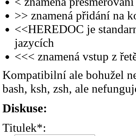
< znamená přesměrování 
>> znamená přidání na k
<<HEREDOC je standarní
jazycích
<<< znamená vstup z řet
Kompatibilní ale bohužel ne
bash, ksh, zsh, ale nefunguj
Diskuse:
Titulek
*
: