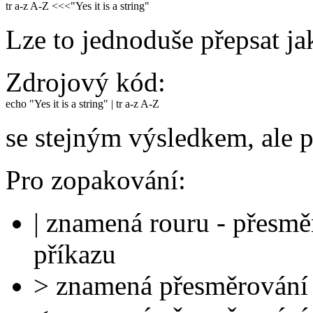
tr a-z A-Z <<<"Yes it is a string"
Lze to jednoduše přepsat ja
Zdrojový kód:
echo "Yes it is a string" | tr a-z A-Z
se stejným výsledkem, ale p
Pro zopakování:
| znamená rouru - přesmě
příkazu
> znamená přesměrování