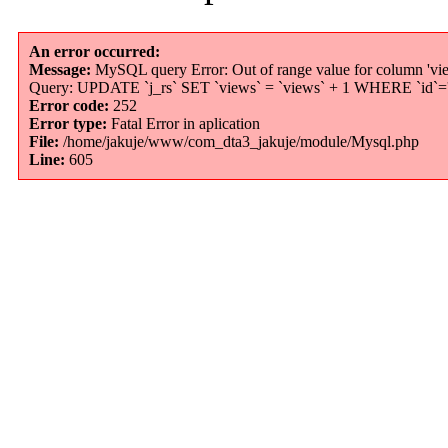
An error occurred:
Message:
MySQL query Error: Out of range value for column 'vie
Query: UPDATE `j_rs` SET `views` = `views` + 1 WHERE `id`='
Error code:
252
Error type:
Fatal Error in aplication
File:
/home/jakuje/www/com_dta3_jakuje/module/Mysql.php
Line:
605