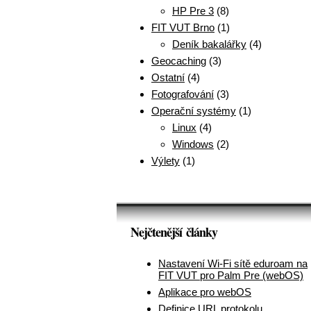
HP Pre 3
(8)
FIT VUT Brno
(1)
Deník bakalářky
(4)
Geocaching
(3)
Ostatní
(4)
Fotografování
(3)
Operační systémy
(1)
Linux
(4)
Windows
(2)
Výlety
(1)
Nejčtenější články
Nastavení Wi-Fi sítě eduroam na
FIT VUT pro Palm Pre (webOS)
Aplikace pro webOS
Definice URL protokolu