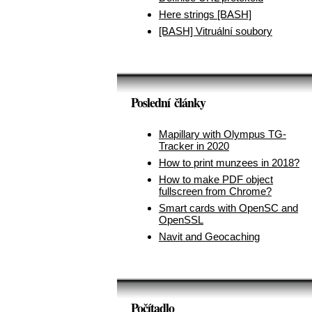
Here strings [BASH]
[BASH] Vitruální soubory
Poslední články
Mapillary with Olympus TG-
Tracker in 2020
How to print munzees in 2018?
How to make PDF object
fullscreen from Chrome?
Smart cards with OpenSC and
OpenSSL
Navit and Geocaching
Počítadlo