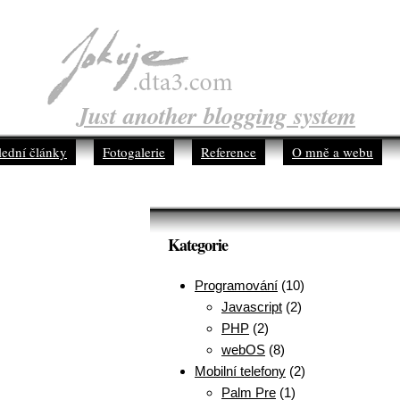
Just another blogging system
lední články
Fotogalerie
Reference
O mně a webu
Kategorie
Programování
(10)
Javascript
(2)
PHP
(2)
webOS
(8)
Mobilní telefony
(2)
Palm Pre
(1)