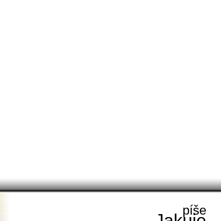
píše
Jakuje